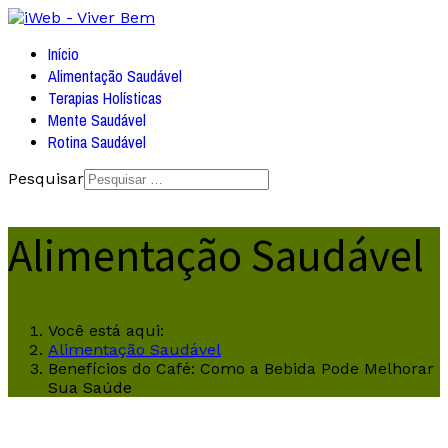
Início
Alimentação Saudável
Terapias Holísticas
Mente Saudável
Rotina Saudável
Pesquisar
Alimentação Saudável
Você está aqui:
Alimentação Saudável
Benefícios do Café: Como a Bebida Pode Melhorar
Sua Saúde